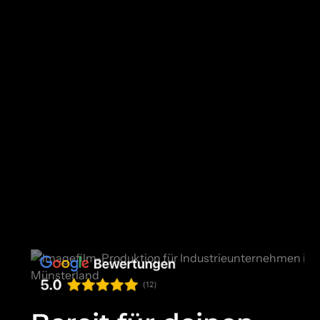
hohe Aufmerksamkeit in der
Bike-Community
und Branche
Tanja Tippkötter
Marketingleitung Tippkötter Bikes GmbH