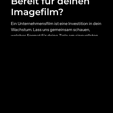
Bereit für deinen
Imagefilm?
Ein Unternehmensfilm ist eine Investition in dein
Wachstum. Lass uns gemeinsam schauen,
welches Format für deine Ziele am sinnvollsten
ist. Unser Ablauf ist einfach: Erstgespräch,
Konzept, Drehtag, Fertigstellung. Du gibst die
Richtung vor – wir kümmern uns um den Rest.
Erstgespräch vereinbaren
Kostenlos & unverbindlich