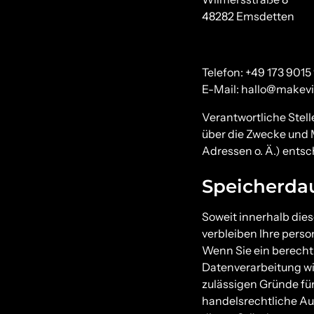
48282 Emsdetten
Telefon:
+49 173 9015
E-Mail:
hallo@makevi
Verantwortliche Stell
über die Zwecke und 
Adressen o. Ä.) entsc
Speicherda
Soweit innerhalb die
verbleiben Ihre perso
Wenn Sie ein berecht
Datenverarbeitung wid
zulässigen Gründe fü
handelsrechtliche Auf