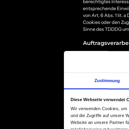
berechtigtes Interess
entsprechende Einwill
von Art. 6 Abs. 1 lit
Cookies oder den Zugr
Sinne des TDDDG umfas
Auftragsverarbe
Wir haben einen Vert
geschlossen. Hierbei
gewährleistet, dass 
Weisungen und unter 
Zustimmung
3. Allge
Diese Webseite verwendet 
Pflichti
Wir verwenden Cookies, um I
und die Zugriffe auf unsere 
Datenschut
Website an unsere Partner fü