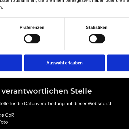
 Daten zusammen, die Sie ihnen bereitgestellt haben oder die s
Seiten nehmen den Schutz Ihrer persönlichen Daten sehr erns
n.
aten vertraulich und entsprechend den gesetzlichen Daten
hutzerklärung.
Präferenzen
Statistiken
ite benutzen, werden verschiedene personenbezogene Date
en sind Daten, mit denen Sie persönlich identifiziert werde
tzerklärung erläutert, welche Daten wir erheben und wofür w
und zu welchem Zweck das geschieht.
, dass die Datenübertragung im Internet (z. B. bei der Kommu
Auswahl erlauben
weisen kann. Ein lückenloser Schutz der Daten vor dem Zugrif
 verantwortlichen Stelle
elle für die Datenverarbeitung auf dieser Website ist:
ke GbR
Foto