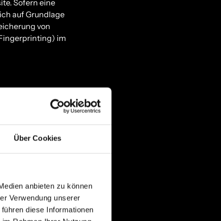
te. Sofern eine
lich auf Grundlage
peicherung von
Fingerprinting) im
 genannten Dienstes
enen Vertrag, der
er nur nach unseren
Über Cookies
 Medien anbieten zu können
hrer Verwendung unserer
 führen diese Informationen