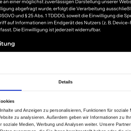
e an einer möglichst zuverlässigen Darstellung unserer Websi
igung abgefragt wurde, erfolgt die Verarbeitung ausschließ
. a DSGVO und § 25 Abs. 1 TDDDG, soweit die Einwilligung die S
iff auf Informationen im Endgerät des Nutzers (z. B. Device-
st. Die Einwilligung ist jederzeit widerrufbar.
itung
rag über Auftragsverarbeitung (AVV) zur Nutzung des oben
 handelt es sich um einen datenschutzrechtlich vorgeschrieb
dieser die personenbezogenen Daten unserer Websitebesuch
Einhaltung der DSGVO verarbeitet.
Details
meine Hinweise und
Cookies
nformationen
nhalte und Anzeigen zu personalisieren, Funktionen für soziale
Website zu analysieren. Außerdem geben wir Informationen zu I
z
r soziale Medien, Werbung und Analysen weiter. Unsere Partner