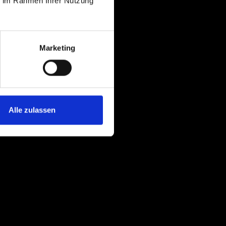
ie im Rahmen Ihrer Nutzung
t. Wir behandeln Ihre
schutzvorschriften
Marketing
n erhoben.
n können. Die
ir sie nutzen. Sie
nikation per E-Mail)
Alle zulassen
f durch Dritte ist