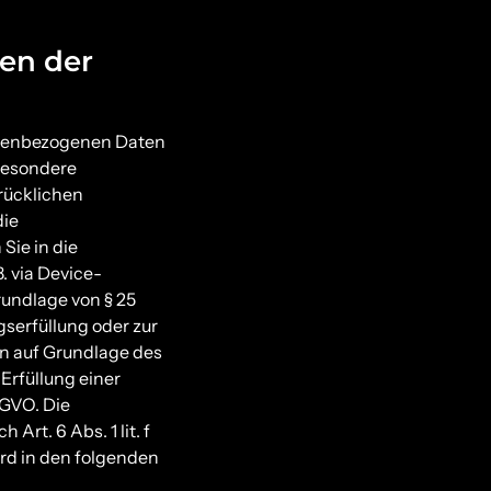
en der
sonenbezogenen Daten
 besondere
rücklichen
die
Sie in die
. via Device-
rundlage von § 25
gserfüllung oder zur
en auf Grundlage des
 Erfüllung einer
SGVO. Die
rt. 6 Abs. 1 lit. f
ird in den folgenden