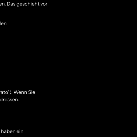
en. Das geschieht vor
den
rato"). Wenn Sie
Adressen.
r haben ein