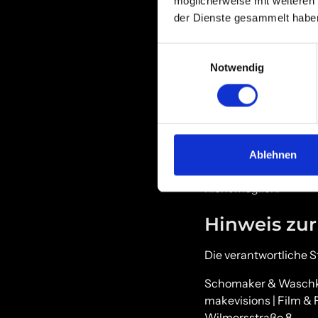
möglicherweise mit weiteren
Die Betreiber dieser 
der Dienste gesammelt habe
personenbezogenen D
sowie dieser Datensc
Einwilligungsauswahl
Notwendig
Wenn Sie diese Webs
Personenbezogene Dat
vorliegende Datenschu
erläutert auch, wie 
Wir weisen darauf hin
Ablehnen
Sicherheitslücken auf
nicht möglich.
Hinweis zur
Die verantwortliche St
Schomaker & Wasch
makevisions | Film & 
Wilmersstraße 8